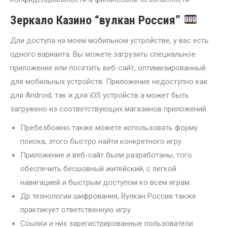
Зеркало Казино “вулкан Россия”
Дли доступа на моем мобильном устройстве, у вас есть
одного варианта. Вы можете загрузить специальное
приложение или посетить веб-сайт, оптимизированный
для мобильных устройств. Приложение недоступно как
для Android, так и для iOS устройств а может быть
загружено из соответствующих магазинов приложений.
Пребезбожно также можете использовать форму
поиска, этого быстро найти конкретного игру.
Приложение и веб-сайт были разработаны, того
обеспечить бесшовный житейский, с легкой
навигацией и быстрым доступом ко всем играм.
Др технологии шифрования, Вулкан Россия также
практикует ответственную игру.
Ссылки и них зарегистрированные пользователи