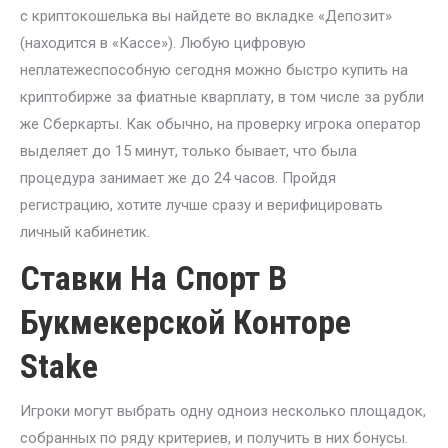
с криптокошелька вы найдете во вкладке «Депозит»
(находится в «Кассе»). Любую цифровую
неплатежеспособную сегодня можно быстро купить на
криптобирже за фиатные кварплату, в том числе за рубли
же Сберкарты. Как обычно, на проверку игрока оператор
выделяет до 15 минут, только бывает, что была
процедура занимает же до 24 часов. Пройдя
регистрацию, хотите лучше сразу и верифицировать
личный кабинетик.
Ставки На Спорт В
Букмекерской Конторе
Stake
Игроки могут выбрать одну одноиз несколько площадок,
собранных по ряду критериев, и получить в них бонусы.