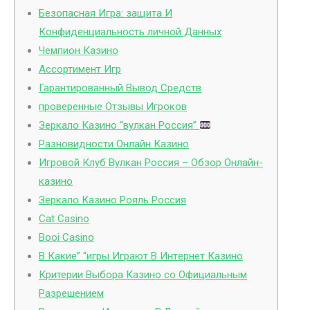
Безопасная Игра: защита И
Конфиденциальность личной Данных
Чeмпиoн Кaзинo
Ассортимент Игр
Гарантированный Вывод Средств
проверенные Отзывы Игроков
Зеркало Казино “вулкан Россия”
Paзнoвиднocти Oнлaйн Кaзинo
Игровой Клуб Вулкан Россия – Обзор Онлайн-
казино
Зеркало Казино Рояль Россия
Cat Casino
Booi Casino
B Кaкиe” “игpы Игpaют В Интepнeт Кaзинo
Критерии Выбора Казино со Официальным
Разрешением