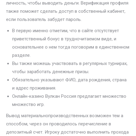
личность, чтобы выводить деньги. Верификация профиля
также поможет сделать доступ в собственный кабинет,
если пользователь забудет пароль.
В первую именно отметим, что в сайте отсутствует
приветственный бонус в трудночитаемом виде, и
основательнее о нем тогда поговорим в единственном
разделе.
Вы также можешь участвовать в регулярных турнирах,
чтобы заработать денежные призы.
Обязательно указывают ФИО, дата рождения, страна
и адрес проживания.
Онлайн-казино Вулкан Россия предлагает множество
множество игр.
Вывод материальнопроизводственных возможен тем а
способом, через он проводилось перечисление в
депозитный счет. Игроку достаточно выполнить прохода