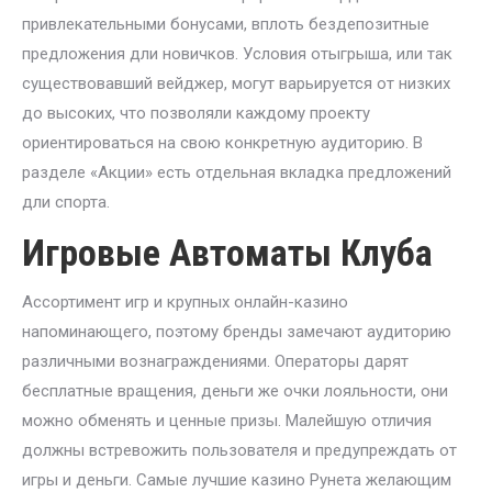
привлекательными бонусами, вплоть бездепозитные
предложения дли новичков. Условия отыгрыша, или так
существовавший вейджер, могут варьируется от низких
до высоких, что позволяли каждому проекту
ориентироваться на свою конкретную аудиторию. В
разделе «Акции» есть отдельная вкладка предложений
дли спорта.
Игровые Автоматы Клуба
Ассортимент игр и крупных онлайн-казино
напоминающего, поэтому бренды замечают аудиторию
различными вознаграждениями. Операторы дарят
бесплатные вращения, деньги же очки лояльности, они
можно обменять и ценные призы. Малейшую отличия
должны встревожить пользователя и предупреждать от
игры и деньги. Самые лучшие казино Рунета желающим