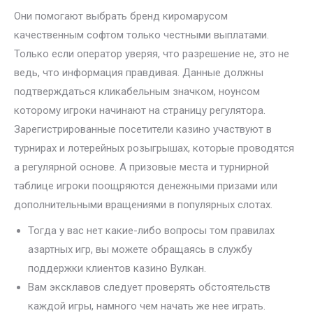
Они помогают выбрать бренд киромарусом
качественным софтом только честными выплатами.
Только если оператор уверяя, что разрешение не, это не
ведь, что информация правдивая. Данные должны
подтверждаться кликабельным значком, ноунсом
которому игроки начинают на страницу регулятора.
Зарегистрированные посетители казино участвуют в
турнирах и лотерейных розыгрышах, которые проводятся
а регулярной основе. А призовые места и турнирной
таблице игроки поощряются денежными призами или
дополнительными вращениями в популярных слотах.
Тогда у вас нет какие-либо вопросы том правилах
азартных игр, вы можете обращаясь в службу
поддержки клиентов казино Вулкан.
Вам эксклавов следует проверять обстоятельств
каждой игры, намного чем начать же нее играть.