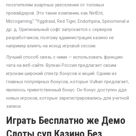
посетителям азартные увеселения от топовых
провайдеров. Это такие компании, как NetEnt,
Microgaming,” “Yggdrasil, Red Tiger, Endorhpina, Spinomenal и
др. д. Оригинальный софт запускается с серверов
разработчиков, поэтому администрация казино не
например влиять на исход игровой сессии.
Лучший способ связь с ними — использовать функцию
чата на веб-сайте. Вулкан Россия предлагает своим
игрокам широкий спектр бонусов и акций. Одним из
главных популярных бонусов, которые Vulkan предлагает,
являлось приветственный бонус. Он бонус доступен ддя
новых игроков, которые зарегистрировались для учетной
записи.
Играть Бесплатно же Демо
Слоты суп Казино Без