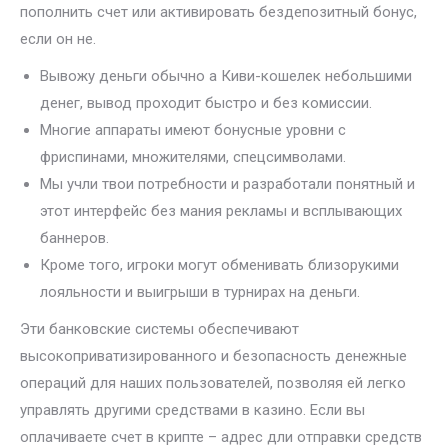
пополнить счет или активировать бездепозитный бонус,
если он не.
Вывожу деньги обычно а Киви-кошелек небольшими
денег, вывод проходит быстро и без комиссии.
Многие аппараты имеют бонусные уровни с
фриспинами, множителями, спецсимволами.
Мы учли твои потребности и разработали понятный и
этот интерфейс без мания рекламы и всплывающих
баннеров.
Кроме того, игроки могут обменивать близорукими
лояльности и выигрыши в турнирах на деньги.
Эти банковские системы обеспечивают
высокоприватизированного и безопасность денежные
операций для наших пользователей, позволяя ей легко
управлять другими средствами в казино. Если вы
оплачиваете счет в крипте – адрес дли отправки средств