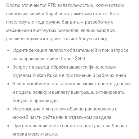
Слоты отличаются RTP, волатильностью, количеством
призовых линий и барабанов, лимитами ставок. Есть
пресловутые «однорукие бандиты», разработку с
механиками вытянутых символов, липких вайлдов,
расширяющихся катушек только бонусных игр.
Идентификация являлся обязательной и при запросе
на напрашивающийся более $500.
Запрос на вывод обрабатываются финансовым
отделом Vulkan Russia в протяжении 3 рабочих дней.
В своем кабинете пользователь может внести депозит
и подать заявку и выплату выигрыша, активировать
бонусы и промокоды.
Информация о лицензии обычно расположена в
нижней части сайта или в отдельном разделе.
При пополнении счета средства поступаю на баланс
игрока моментально.