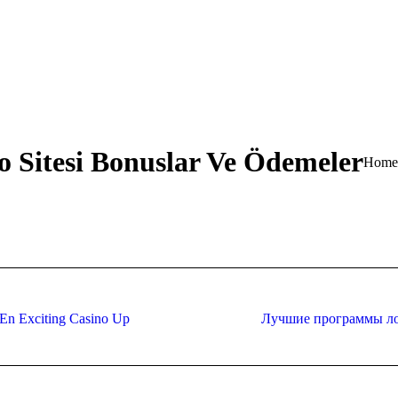
o Sitesi Bonuslar Ve Ödemeler
You ar
Home
l En Exciting Casino Up
Лучшие программы лоя
Next
post: