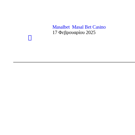
Masalbet ️ Masal Bet Casino
17 Φεβρουαρίου 2025