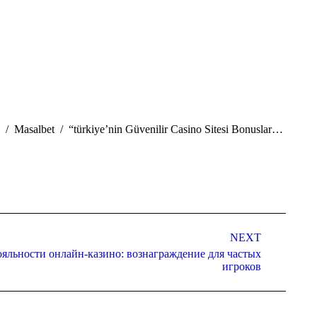
e here:
Masalbet
“türkiye’nin Güvenilir Casino Sitesi Bonuslar…
NEXT
льности онлайн-казино: вознаграждение для частых
игроков