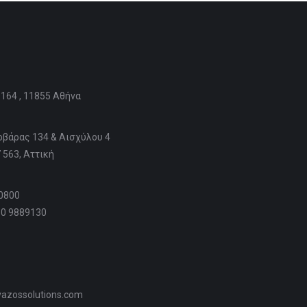
64 , 11855 Αθήνα
βάρας 134 & Αισχύλου 4
 563, Αττική
10800
10 9889130
vazossolutions.com