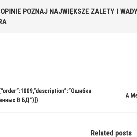
 OPINIE POZNAJ NAJWIĘKSZE ZALETY I WAD
RA
on
:[{“order”:1009,”description”:”Ошибка
A Me
Next
анных В БД”}]}
post:
Related posts