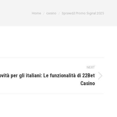
You are here:
Home
casino
Sprawdź Promo Signal 2025
NEXT
vità per gli italiani: Le funzionalità di 22Bet
Casino