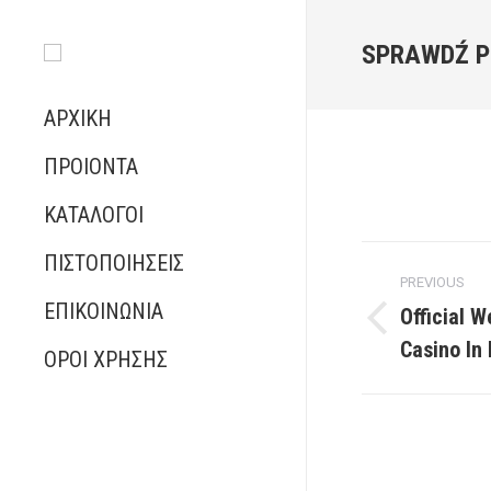
SPRAWDŹ P
ΑΡΧΙΚΗ
ΠΡΟΙΟΝΤΑ
ΚΑΤΑΛΟΓΟΙ
Post
ΠΙΣΤΟΠΟΙΗΣΕΙΣ
PREVIOUS
navigati
ΕΠΙΚΟΙΝΩΝΙΑ
Official W
Previous
Casino In
ΟΡΟΙ ΧΡΗΣΗΣ
post: