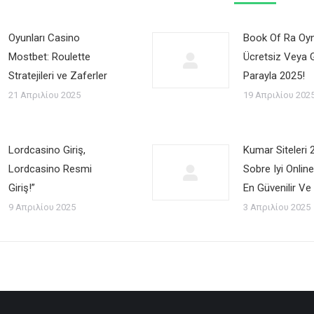
Oyunları Casino
Book Of Ra Oy
Mostbet: Roulette
Ücretsiz Veya 
Stratejileri ve Zaferler
Parayla 2025!
21 Απριλίου 2025
19 Απριλίου 202
Lordcasino Giriş,
Kumar Siteleri 
Lordcasino Resmi
Sobre Iyi Onlin
Giriş!”
En Güvenilir V
9 Απριλίου 2025
3 Απριλίου 2025