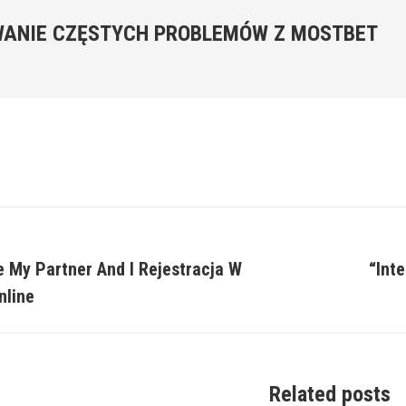
ANIE CZĘSTYCH PROBLEMÓW Z MOSTBET
on
 My Partner And I Rejestracja W
“Int
Next
nline
post:
Related posts