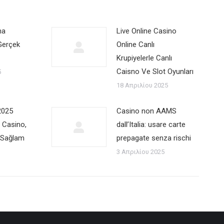
na
Live Online Casino
Gerçek
Online Canlı
Krupiyelerle Canlı
Caisno Ve Slot Oyunları
5
18 Απριλίου 2025
2025
Casino non AAMS
e Casino,
dall’Italia: usare carte
e Sağlam
prepagate senza rischi
3 Απριλίου 2025