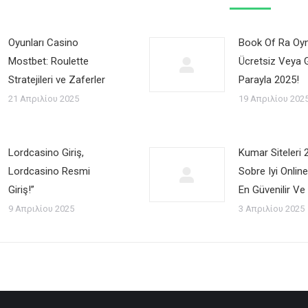
Oyunları Casino
Book Of Ra Oy
Mostbet: Roulette
Ücretsiz Veya 
Stratejileri ve Zaferler
Parayla 2025!
21 Απριλίου 2025
19 Απριλίου 202
Lordcasino Giriş,
Kumar Siteleri 
Lordcasino Resmi
Sobre Iyi Onlin
Giriş!”
En Güvenilir V
9 Απριλίου 2025
3 Απριλίου 2025