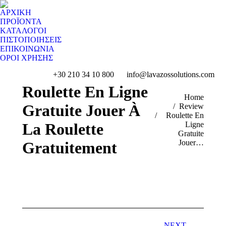
ΑΡΧΙΚΗ
ΠΡΟΪΟΝΤΑ
ΚΑΤΑΛΟΓΟΙ
ΠΙΣΤΟΠΟΙΗΣΕΙΣ
ΕΠΙΚΟΙΝΩΝΙΑ
ΟΡΟΙ ΧΡΗΣΗΣ
+30 210 34 10 800
info@lavazossolutions.com
Search:
Facebook
Instagram
Roulette En Ligne
page
page
You are here:
Home
opens
opens
Gratuite Jouer À
Review
in
in
Roulette En
new
new
La Roulette
Ligne
window
window
Gratuite
Jouer…
Gratuitement
Post
NEXT