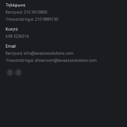
Τηλέφωνα
Κεντρικά: 210 3410800
Υποκατάστημα: 210 9889130
Κινητό
698 3236516
Email
Κεντρικά: info@lavazossolutions.com
Υποκατάστημα: showroom@lavazossolutions.com
Find us on:
Facebook
Instagram
page
page
opens
opens
in
in
new
new
window
window