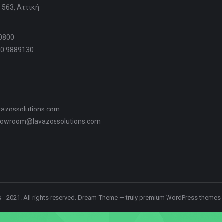
 563, Αττική
10800
10 9889130
vazossolutions.com
howroom@lavazossolutions.com
- 2021. All rights reserved. Dream-Theme — truly
premium WordPress themes