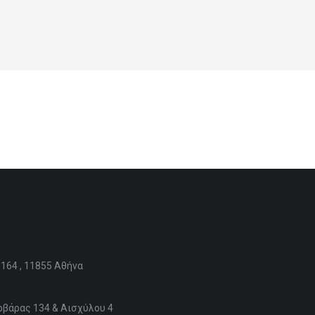
64 , 11855 Αθήνα
βάρας 134 & Αισχύλου 4