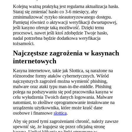
Kolejną ważną praktyką jest regularna aktualizacja hasła.
Staraj się zmieniać hasło co 3-6 miesięcy, aby
zminimalizować ryzyko nieautoryzowanego dostępu.
Pamiętaj również o aktywacji weryfikacji dwuetapowej,
jeśli kasyno oferuje taką możliwość. Dzięki temu
procesowi, nawet jeśli ktoś zdobędzie Twoje hasło,
nadal potrzebna będzie dodatkowa weryfikacja
tożsamości.
Najczęstsze zagrożenia w kasynach
internetowych
Kasyna internetowe, takie jak Slottica, są narażone na
różnorodne formy ataków cybernetycznych. Wśród
najczęstszych zagrożeń można wymienić phishing,
malware oraz ataki typu man-in-the-middle. Phishing
polega na podszywaniu się pod pracownika kasyna w
celu wyłudzenia Twoich danych logowania. Malware
natomiast, to złośliwe oprogramowanie instalowane na
urządzeniu użytkownika, które może kraść dane
osobowe i finansowe
slottica
.
Aby się przed tymi zagrożeniami chronić, należy zawsze
upewnić się, że logujesz się przez oficjalną stronę
kasyna. Unikaj klikania na linki otrzymane w