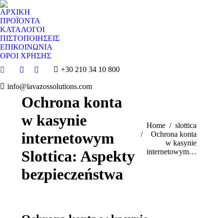
ΑΡΧΙΚΗ
ΠΡΟΪΟΝΤΑ
ΚΑΤΑΛΟΓΟΙ
ΠΙΣΤΟΠΟΙΗΣΕΙΣ
ΕΠΙΚΟΙΝΩΝΙΑ
ΟΡΟΙ ΧΡΗΣΗΣ
+30 210 34 10 800
Search:
Facebook
Instagram
page
page
info@lavazossolutions.com
opens
opens
Ochrona konta
in
in
w kasynie
new
new
You are here:
Home
slottica
window
window
internetowym
Ochrona konta
w kasynie
internetowym…
Slottica: Aspekty
bezpieczeństwa