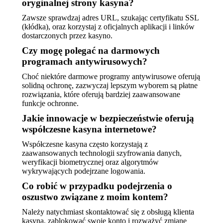
oryginalnej strony kasyna?
Zawsze sprawdzaj adres URL, szukając certyfikatu SSL
(kłódka), oraz korzystaj z oficjalnych aplikacji i linków
dostarczonych przez kasyno.
Czy mogę polegać na darmowych
programach antywirusowych?
Choć niektóre darmowe programy antywirusowe oferują
solidną ochronę, zazwyczaj lepszym wyborem są płatne
rozwiązania, które oferują bardziej zaawansowane
funkcje ochronne.
Jakie innowacje w bezpieczeństwie oferują
współczesne kasyna internetowe?
Współczesne kasyna często korzystają z
zaawansowanych technologii szyfrowania danych,
weryfikacji biometrycznej oraz algorytmów
wykrywających podejrzane logowania.
Co robić w przypadku podejrzenia o
oszustwo związane z moim kontem?
Należy natychmiast skontaktować się z obsługą klienta
kasyna, zablokować swoje konto i rozważyć zmianę