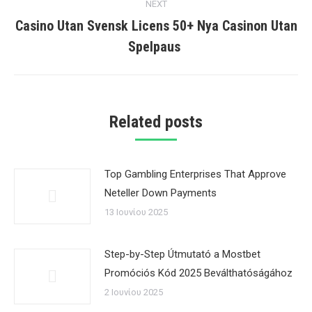
NEXT
Casino Utan Svensk Licens 50+ Nya Casinon Utan
Next
Spelpaus ️
post:
Related posts
Top Gambling Enterprises That Approve
Neteller Down Payments
13 Ιουνίου 2025
Step-by-Step Útmutató a Mostbet
Promóciós Kód 2025 Beválthatóságához
2 Ιουνίου 2025