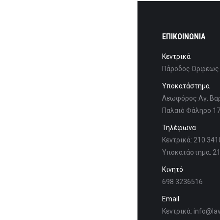
ΕΠΙΚΟΙΝΩΝΙΑ
Κεντρικά
Πάροδος Ορφεως 1
Υποκατάστημα
Λεωφόρος Αγ. Βαρ
Παλαιό Φάληρο 17
Τηλέφωνα
Κεντρικά: 210 34
Υποκατάστημα: 2
Κινητό
698 3236516
Email
Κεντρικά: info@la