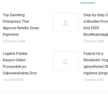
Top Gambling
Step-by-Step 
Enterprises That
a Mostbet Pro
Approve Neteller Down
Kód 2025
Payments
Beválthatóság
13 Ιουνίου 2025
2 Ιουνίου 2025
Legalne Polskie
Fedezd fel a
Kasyno Online:
Mostbetet: Ho
Przewodnik po
igényelheted 3
Odpowiedzialnej Grze
ingyenes pörg
1 Ιουνίου 2025
1 Ιουνίου 2025