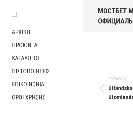
МОСТБЕТ M
ОФИЦИАЛЬ
ΑΡΧΙΚΗ
ΠΡΟΙΟΝΤΑ
ΚΑΤΑΛΟΓΟΙ
ΠΙΣΤΟΠΟΙΗΣΕΙΣ
Post
PREVIOUS
ΕΠΙΚΟΙΝΩΝΙΑ
navigati
Utländska
Previous
Utomland
ΟΡΟΙ ΧΡΗΣΗΣ
post: