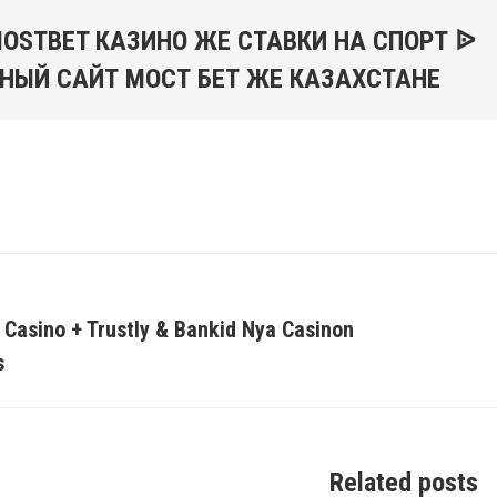
OSTBET КАЗИНО ЖЕ СТАВКИ НА СПОРТ ᐉ
НЫЙ САЙТ МОСТ БЕТ ЖЕ КАЗАХСТАНЕ
on
 Casino + Trustly & Bankid Nya Casinon
Next
s
post:
Related posts