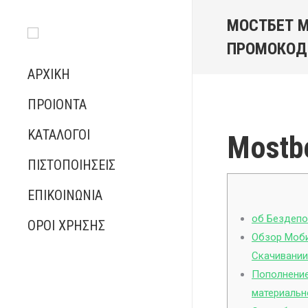
МОСТБЕТ M
ПРОМОКОД
ΑΡΧΙΚΗ
ΠΡΟΙΟΝΤΑ
ΚΑΤΑΛΟΓΟΙ
Mostb
ΠΙΣΤΟΠΟΙΗΣΕΙΣ
ΕΠΙΚΟΙΝΩΝΙΑ
об Бездепо
ΟΡΟΙ ΧΡΗΣΗΣ
Обзор Моби
Скачивани
Пополнени
материальн