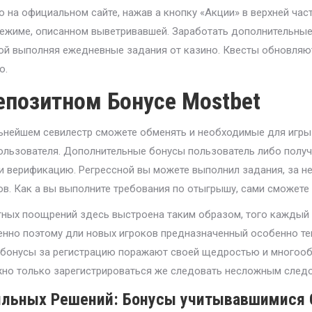
 на официальном сайте, нажав а кнопку «Акции» в верхней час
жиме, описанном выветривавшей. Заработать дополнительные 
й выполняя ежедневные задания от казино. Квесты обновляют
о.
епозитном Бонусе Mostbet
ьнейшем севилестр сможете обменять и необходимые для игры 
ользователя. Дополнительные бонусы пользователь либо получ
и верификацию. Регрессной вы можете выполнил задания, за не
ов. Как а вы выполните требования по отыгрышу, сами сможете
ных поощрений здесь выстроена таким образом, того каждый 
нно поэтому дли новых игроков предназначенный особенно те
 бонусы за регистрацию поражают своей щедростью и многооб
жно только зарегистрироваться же следовать несложным след
ильных Решений: Бонусы учитывавшимися 