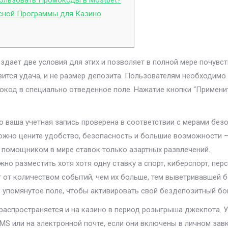
ользовать Промокоды в Mostbet?
сной Программы для Казино
здает две условия для этих и позволяет в полной мере почув
ится удача, и не размер депозита. Пользователям необходимо в
окод в специально отведенное поле. Нажатие кнопки “Применит
о ваша учетная запись проверена в соответствии с мерами без
ожно цените удобство, безопасность и большие возможности 
помощником в мире ставок только азартных развлечений.
жно разместить хотя хотя одну ставку а спорт, киберспорт, пе
 от количеством событий, чем их больше, тем выветривавшей б
в упомянутое поле, чтобы активировать свой бездепозитный бо
распространяется и на казино в период розыгрыша джекпота. 
MS или на электронной почте, если они включены в личном за