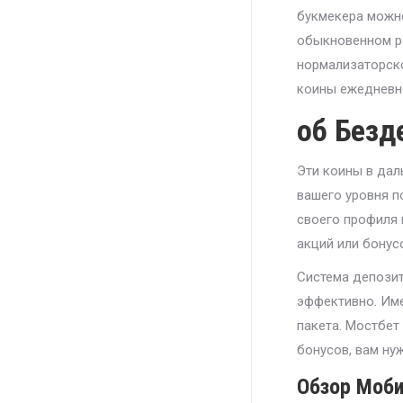
букмекера можно
обыкновенном ре
нормализаторско
коины ежедневн
об Безд
Эти коины в дал
вашего уровня п
своего профиля 
акций или бонус
Система депозит
эффективно. Име
пакета. Мостбет
бонусов, вам ну
Обзор Моб