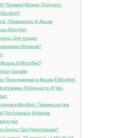
 И Подарки Можно Получить
 Mostbet?
line: Промокоды И Акции
ино Мостбет
онусы Для только
рованных Игроков?
ет
 Играть В Мостбет?
Спорт Онлайн
е Предложения и Акции В Mostbet
Программы Лояльности И Vip-
bet
олитика Mostbet: Преимущества
И Постоянных Игроков
редства
ть Бонус При Регистрации?