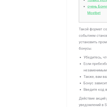
только Исп
очень Бону
Mostbet
Такой формат со
событием станов
установить пром
бонусы.
Убедитесь, чт
Если пребезб
незаменимым 
Также, вам ва
Бонус зависит
Введите код 
Действие акций 
уведомлений в S