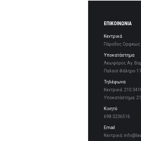
ΕΠΙΚΟΙΝΩΝΙΑ
Κεντρικά
Πάροδος Ορφεως 1
Υποκατάστημα
Λεωφόρος Αγ. Βαρ
Παλαιό Φάληρο 17
Τηλέφωνα
Κεντρικά: 210 34
Υποκατάστημα: 2
Κινητό
698 3236516
Email
Κεντρικά: info@la