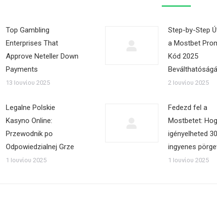
Top Gambling
Step-by-Step 
Enterprises That
a Mostbet Pro
Approve Neteller Down
Kód 2025
Payments
Beválthatóság
13 Ιουνίου 2025
2 Ιουνίου 2025
Legalne Polskie
Fedezd fel a
Kasyno Online:
Mostbetet: Ho
Przewodnik po
igényelheted 3
Odpowiedzialnej Grze
ingyenes pörg
1 Ιουνίου 2025
1 Ιουνίου 2025