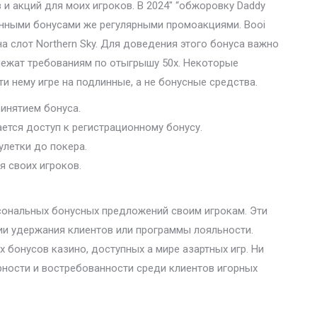
и акций для моих игроков. В 2024″ “обжоровку Daddy
нными бонусами же регулярными промоакциями. Booi
а слот Northern Sky. Для доведения этого бонуса важно
ежат требованиям по отыгрышу 50x. Некоторые
 нему игре на подлинные, а не бонусные средства.
ринятием бонуса.
тся доступ к регистрационному бонусу.
улетки до покера.
я своих игроков.
рсональных бонусных предложений своим игрокам. Эти
ии удержания клиентов или программы лояльности.
 бонусов казино, доступных а мире азартных игр. Ни
рности и востребованности среди клиентов игорных