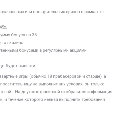
изначальных или поощрительных призов в рамках те
45x.
умму бонуса на 35.
я от казино.
твенными бонусами а регулярными акциями
до будет вывести.
зартные игры (обычно 18 прабакеровой и старше), а
 посетительницу не выполнит них условия, он только
в сайт. На двухсотстраничной отобразится информация
к, и течение которого нельзя выполнить требования