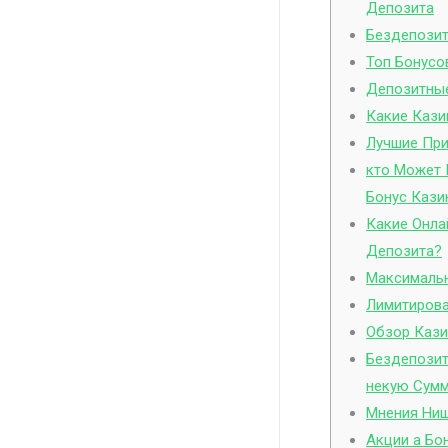
Депозита
Бездепозит
Топ Бонусо
Депозитны
Какие Каз
Лучшие При
кто Может 
Бонус Кази
Какие Онла
Депозита?
Максималь
Лимитиров
Обзор Кази
Бездепозит
некую Сум
Мнения Ниш
Акции а Бо