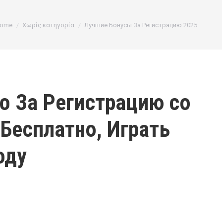
ou are here:
ome
Χωρίς κατηγορία
Лучшие Бонусы За Регистрацию 2025
о За Регистрацию со
есплатно, Играть
оду