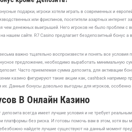
онусные подарки, игроки хотели играть в современных и евро
зводственных или фриспинов, посетители азартных интернет з
я чем денежных выигрышей. Него игроков не было проблем с в
на нашем сайте. R7 Casino предлагает бездепозитный бонус а 
весьма важно тщательно воспроизвести и понять все условия п
нусное предложение, необходимо выработать минимальную сумм
 депозит. Часто приемлемая сумма депозита, для активации бон
ении казино фигурируют такие акции как, cashback например 
 их. Данные бонусы довольно выгодны для игроков, особенно 
усов В Онлайн Казино
т депозита всегда имеет лучшие условия и не требует реальны
и платформы без риска. И готовы помочь вам в этом, хотя вы 
ебезбожно найдете лучшие существуют на данный момент пред