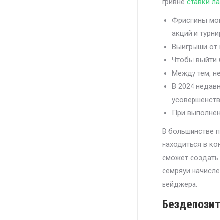
гривне
ставки л
Фриспины мог
акций и турни
Выигрыши от 
Чтобы выйти 
Между тем, н
В 2024 недав
усовершенств
При выполнени
В большинстве п
находиться в ко
сможет создать 
семряуи начисле
вейджера.
Бездепозит