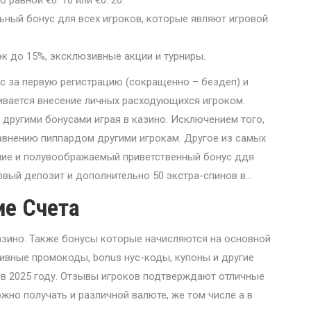
равной €0. 10 или €0. 20.
ьный бонус для всех игроков, которые являют игровой
к до 15%, эксклюзивные акции и турниры.
с за первую регистрацию (сокращенно – бездеп) и
ривается внесение личных расходующихся игроком.
другими бонусами играя в казино. Исключением того,
равнению пиппардом другими игрокам. Другое из самых
ение и полувоображаемый приветственный бонус ддя
ервый депозит и дополнительно 50 экстра-спинов в…
ие Счета
азино. Также бонусы которые начисляются на основной
ивные промокоды, bonus нус-коды, купоны и другие
в 2025 году. Отзывы игроков подтверждают отличные
жно получать и различной валюте, же том числе а в