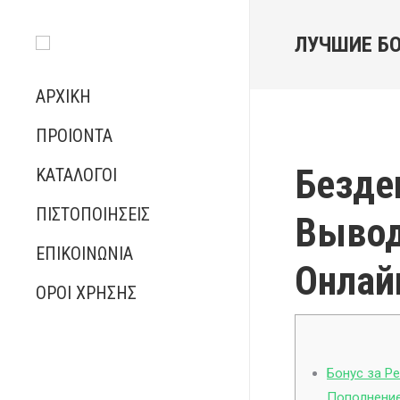
ЛУЧШИЕ БО
ΑΡΧΙΚΗ
ΠΡΟΙΟΝΤΑ
Безде
ΚΑΤΑΛΟΓΟΙ
ΠΙΣΤΟΠΟΙΗΣΕΙΣ
Вывод
ΕΠΙΚΟΙΝΩΝΙΑ
Онлай
ΟΡΟΙ ΧΡΗΣΗΣ
Бонус за Р
Пополнение