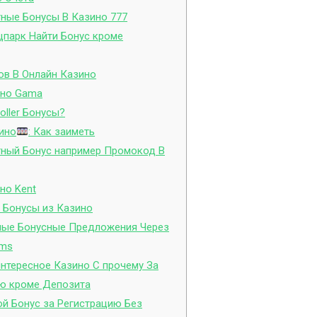
ные Бонусы В Казино 777
парк Найти Бонус кроме
ов В Онлайн Казино
ино Gama
Roller Бонусы?
ино
: Как заиметь
ный Бонус например Промокод В
но Kent
 Бонусы из Казино
ные Бонусные Предложения Через
Sms
интересное Казино С прочему За
ю кроме Депозита
ой Бонус за Регистрацию Без