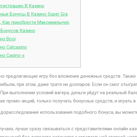
егистрацию В Казино
ные Бонусы В Казино Super Gra
, Как приобрести Максимальную
 Бонусов Казино
но Booi
но Catcasino
но Casino-x
о предлагающие игру без вложения денежных средств. Также 
рибыли, при этом, даже тратя ни долларов. Если он смог отыгр
 При выполнении условий вагера, деньги уйдут на реальный бал
ие промо-акций, только получать бонусные средств, и играть в 
вдорасследование использования подобного бонуса, вы может
лучаях, лучше сразу связываться с представителями онлайн ка