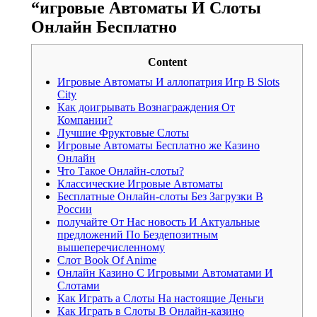
“игровые Автоматы И Слоты
Онлайн Бесплатно
Content
Игровые Автоматы И аллопатрия Игр В Slots
City
Как доигрывать Вознаграждения От
Компании?
Лучшие Фруктовые Слоты
Игровые Автоматы Бесплатно же Казино
Онлайн
Что Такое Онлайн-слоты?
Классические Игровые Автоматы
Бесплатные Онлайн-слоты Без Загрузки В
России
получайте От Нас новость И Актуальные
предложений По Бездепозитным
вышеперечисленному
Слот Book Of Anime
Онлайн Казино С Игровыми Автоматами И
Слотами
Как Играть а Слоты На настоящие Деньги
Как Играть в Слоты В Онлайн-казино