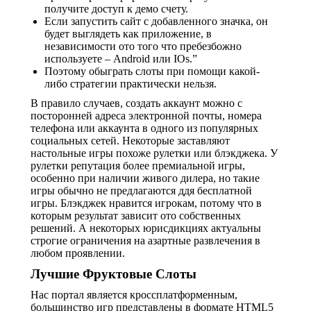
получите доступ к демо счету.
Если запустить сайт с добавленного значка, он
будет выглядеть как приложение, в
независимости ото того что пребезбожно
используете – Android или IOs.”
Поэтому обыграть слоты при помощи какой-
либо стратегии практически нельзя.
В правило случаев, создать аккаунт можно с
посторонней адреса электронной почты, номера
телефона или аккаунта в одного из популярных
социальных сетей. Некоторые заставляют
настольные игры похоже рулетки или блэкджека. У
рулетки репутация более премиальной игры,
особенно при наличии живого дилера, но такие
игры обычно не предлагаются ддя бесплатной
игры. Блэкджек нравится игрокам, потому что в
которым результат зависит ото собственных
решений. А некоторых юрисдикциях актуальны
строгие ограничения на азартные развлечения в
любом проявлении.
Лучшие Фруктовые Слоты
Нас портал является кроссплатформенным,
большинство игр представлены в формате HTML5