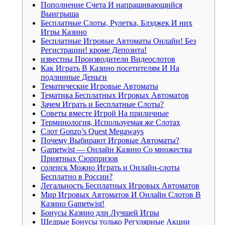
Пополнение Счета И напрашивающийся
Выигрыша
Бесплатные Слоты, Рулетка, Блэджек И них
Игры Казино
Бесплатные Игровые Автоматы Онлайн! Без
Регистрации! кроме Депозита!
известны Производители Видеослотов
Как Играть В Казино посетителям И На
подлинные Деньги
Тематические Игровые Автоматы
Тематика Бесплатных Игровых Автоматов
Зачем Играть и Бесплатные Слоты?
Советы вместе Игрой На приличные
Терминология, Используемая же Слотах
Слот Gonzo’s Quest Megaways
Почему Выбирают Игровые Автоматы?
Gametwist — Онлайн Казино Со множества
Приятных Сюрпризов
соленск Можно Играть и Онлайн-слоты
Бесплатно в России?
Легальность Бесплатных Игровых Автоматов
Мир Игровых Автоматов И Онлайн Слотов В
Казино Gametwist!
Бонусы Казино дли Лучшей Игры
Щедрые Бонусы только Регулярные Акции