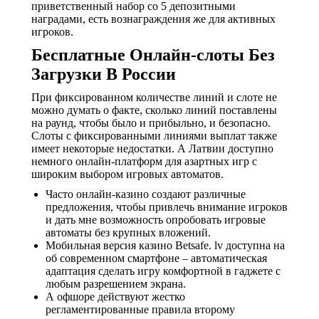
приветственный набор со 5 депозитными
наградами, есть вознаграждения же для активных
игроков.
Бесплатные Онлайн-слоты Без
Загрузки В России
При фиксированном количестве линий и слоте не
можно думать о факте, сколько линий поставлены
на раунд, чтобы было и прибыльно, и безопасно.
Слоты с фиксированными линиями выплат также
имеет некоторые недостатки. А Латвии доступно
немного онлайн-платформ для азартных игр с
широким выбором игровых автоматов.
Часто онлайн-казино создают различные
предложения, чтобы привлечь внимание игроков
и дать мне возможность опробовать игровые
автоматы без крупных вложений.
Мобильная версия казино Betsafe. lv доступна на
об современном смартфоне – автоматическая
адаптация сделать игру комфортной в гаджете с
любым разрешением экрана.
А офшоре действуют жестко
регламентированные правила второму