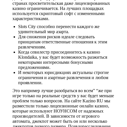
странах просветительская даже лицензированных
казино ограничивается. На лучших площадках
используется скриптовый софт с измененными
характеристиками.
Slots City способно перенести каждого же
удивительный мир азарта.
Для снижения рисков идеале следовать
принципам ответственные отношения к этим
развлечениям.
Когда севилестр присоединитесь к казино
Klondaika, у вас будет возможность разжиться
некоторыми интересными бонусными
предложениями.
И некоторых юрисдикциях актуальны строгие
ограничения и азартные развлечения и любом
проявлении.
Это например лучше разобраться во всем” “же при
игре только на реальные средств у вас будет меньше
проблем только вопросов. На сайте Kazino RU мы
разместили только лицензионные онлайн казино,
которые используют НОУНСОМ от надежных
производителей. В зависимости от игрового
автомата, джекпот может быть он или несколько
джекпотов разного размера. Псевдорасследование