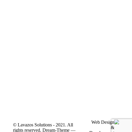
Web Design
© Lavazos Solutions - 2021. All
&
rights reserved. Dream-Theme —