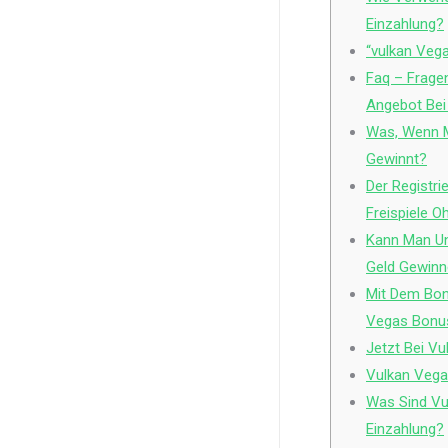
Einzahlung?
“vulkan Vega
Faq – Frage
Angebot Bei
Was, Wenn M
Gewinnt?
Der Registr
Freispiele O
Kann Man Un
Geld Gewin
Mit Dem Bo
Vegas Bonu
Jetzt Bei Vu
Vulkan Vega
Was Sind Vu
Einzahlung?