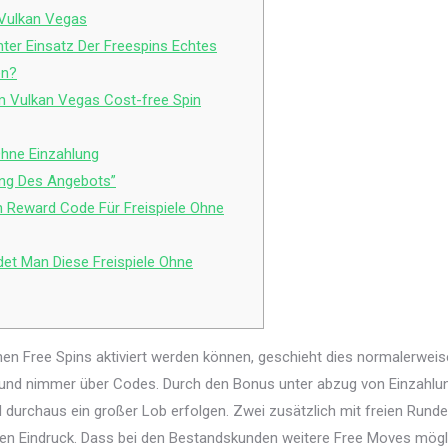
 Vulkan Vegas
ter Einsatz Der Freespins Echtes
en?
m Vulkan Vegas Cost-free Spin
Ohne Einzahlung
ung Des Angebots”
n Reward Code Für Freispiele Ohne
et Man Diese Freispiele Ohne
en Free Spins aktiviert werden können, geschieht dies normalerweise
 und nimmer über Codes. Durch den Bonus unter abzug von Einzahlun
durchaus ein großer Lob erfolgen. Zwei zusätzlich mit freien Runden
n Eindruck. Dass bei den Bestandskunden weitere Free Moves möglic