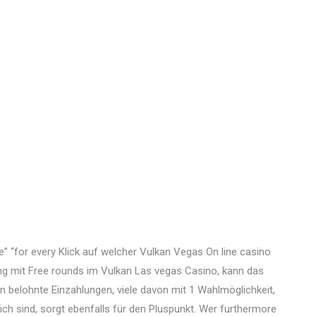
” “for every Klick auf welcher Vulkan Vegas On line casino
g mit Free rounds im Vulkan Las vegas Casino, kann das
 belohnte Einzahlungen, viele davon mit 1 Wahlmöglichkeit,
h sind, sorgt ebenfalls für den Pluspunkt. Wer furthermore