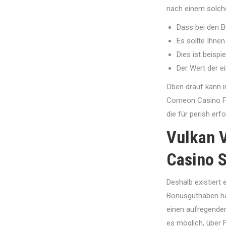
nach einem solche
Dass bei den B
Es sollte Ihne
Dies ist beispi
Der Wert der e
Oben drauf kann i
Comeon Casino Fre
die für perish erf
Vulkan V
Casino S
Deshalb existiert
Bonusguthaben hab
einen aufregenden
es möglich, über 