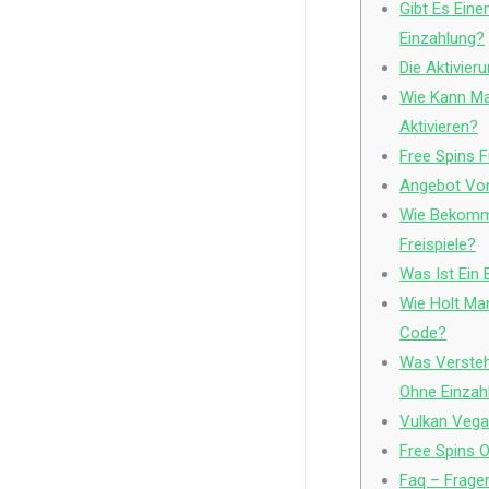
Gibt Es Eine
Einzahlung?
Die Aktivier
Wie Kann Man
Aktivieren?
Free Spins F
Angebot Von
Wie Bekomm
Freispiele?
Was Ist Ein
Wie Holt Ma
Code?
Was Versteh
Ohne Einzah
Vulkan Vega
Free Spins 
Faq – Frage