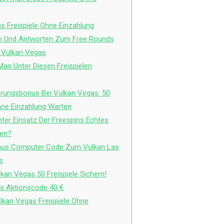
s Freispiele Ohne Einzahlung
n Und Antworten Zum Free Rounds
 Vulkan Vegas
an Unter Diesen Freispielen
ierungsbonus Bei Vulkan Vegas: 50
hne Einzahlung Warten
ter Einsatz Der Freespins Echtes
nen?
nus Computer Code Zum Vulkan Las
s
lkan Vegas 50 Freispiele Sichern!
s Aktionscode 40 €
lkan Vegas Freispiele Ohne