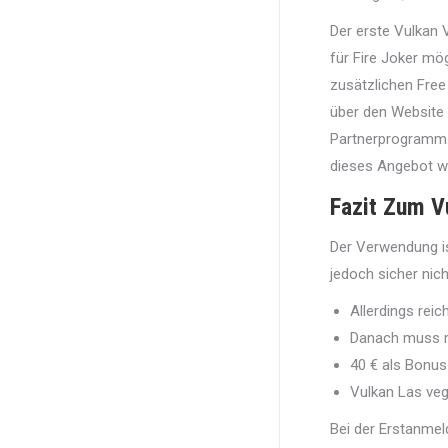
Der erste Vulkan 
für Fire Joker mög
zusätzlichen Free
über den Website 
Partnerprogramm. 
dieses Angebot w
Fazit Zum V
Der Verwendung is
jedoch sicher nic
Allerdings rei
Danach muss m
40 € als Bonus
Vulkan Las veg
Bei der Erstanmel