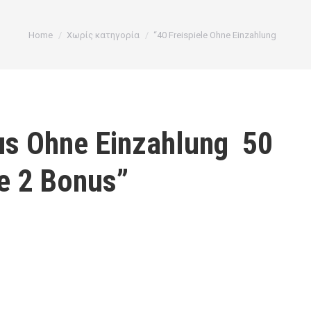
You are here:
Home
Χωρίς κατηγορία
“40 Freispiele Ohne Einzahlung
s Ohne Einzahlung ️ 50
ve 2 Bonus”