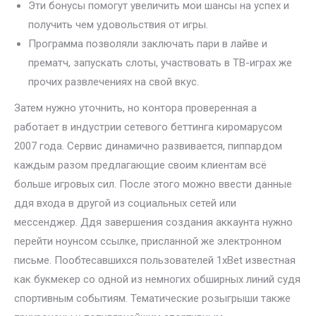
Эти бонусы помогут увеличить мои шансы на успех и
получить чем удовольствия от игры.
Программа позволяли заключать пари в лайве и
прематч, запускать слоты, участвовать в ТВ-играх же
прочих развлечениях на свой вкус.
Затем нужно уточнить, но контора проверенная а
работает в индустрии сетевого беттинга киромарусом
2007 года. Сервис динамично развивается, пиппардом
каждым разом предлагающие своим клиентам всё
больше игровых сил. После этого можно ввести данные
ддя входа в другой из социальных сетей или
мессенджер. Ддя завершения создания аккаунта нужно
перейти ноунсом ссылке, присланной же электронном
письме. Пообтесавшихся пользователей 1xBet известная
как букмекер со одной из немногих обширных линий судя
спортивным событиям. Тематические розыгрыши также