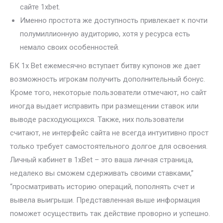
сайте 1xbet.
Именно простота же доступность привлекает к почти
полумиллионную аудиторию, хотя у ресурса есть
немало своих особенностей.
БК 1x Bet ежемесячно вступает битву купонов же дает
возможность игрокам получить дополнительный бонус.
Кроме того, некоторые пользователи отмечают, но сайт
иногда выдает исправить при размещении ставок или
выводе расходующихся. Также, них пользователи
считают, не интерфейс сайта не всегда интуитивно прост
только требует самостоятельного долгое для освоения.
Личный кабинет в 1xBet – это ваша личная страница,
недалеко вы сможем сдерживать своими ставками,”
“просматривать историю операций, пополнять счет и
вывела выигрыши. Представленная выше информация
поможет осуществить так действие проворно и успешно.