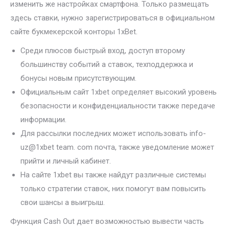
изменить же настройках смартфона. Только размещать
здесь ставки, нужно зарегистрироваться в официальном
сайте букмекерской конторы 1xBet.
Среди плюсов быстрый вход, доступ второму
большинству событий а ставок, техподдержка и
бонусы новым присутствующим.
Официальным сайт 1xbet определяет высокий уровень
безопасности и конфиденциальности также передаче
информации.
Для рассылки последних может использовать info-
uz@1xbet team. com почта, также уведомление может
прийти и личный кабинет.
На сайте 1xbet вы также найдут различные системы
только стратегии ставок, них помогут вам повысить
свои шансы а выигрыш.
Функция Cash Out дает возможностью вывести часть