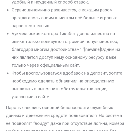
удобный и неудачный способ ставок.
Сервис динамично развивается, с каждым разом
предлагалось своим клиентам всё больше игровых
параестественных.
Букмекерская контора 1иксбет давно известна на
рынке только пользуется огромной популярностью,
благодаря многим достоинствам.” “[newline]Одним из
них является доступ нему основному ресурсу даже
только через официальным сайт.
Чтобы воспользоваться вдобавок на депозит, хотите
необходимо сделать обналичил на определенную
выплатить и выполнить обстоятельства акции,
указанные а сайте.
Пароль являлись основой безопасности служебных
данных и денежными средств пользователя. Но система
не позволят” “войдут даже при отсутствие логина, номера