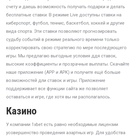
счету и даешь возможность получать подарки и делать
бесплатные ставки. В режиме Live доступны ставки на
киберспорт, футбол, теннис, баскетбол, хоккей и другие
вида спорта. Эти ставки позволяют прогнозировать
судьбу событий в режиме реального времени только
корректировать свою стратегию по мере последующего
игры. Мы предлагаю выгодные условия ддя ставок,
высокие коэффициенты и прозрачные выплаты. Скачайте
наше приложение (APP и APK) и получите ещё больше
возможностей дли ставок и игры. Приложение
поддерживает все функции сайта же позволяет
оставаться и игре, где хотя вы ни располагалось.
Казино
У компании 1xbet есть равно необходимые лицензии
усовершенство проведения азартных игр. Для удобства