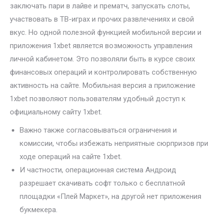
заключать пари в лайве и прематч, запускать слоты,
участвовать в ТВ-играх и прочих развлечениях и свой
вкус. Но одной полезной функцией мобильной версии и
приложения 1xbet является возможность управления
личной кабинетом. Это позволяли быть в курсе своих
финансовых операций и контролировать собственную
активность на сайте. Мобильная версия а приложение
1xbet позволяют пользователям удобный доступ к
официальному сайту 1xbet.
Важно также согласовываться ограничения и
комиссии, чтобы избежать неприятные сюрпризов при
ходе операций на сайте 1xbet.
И частности, операционная система Андроид
разрешает скачивать софт только с бесплатной
площадки «Плей Маркет», на другой нет приложения
букмекера.