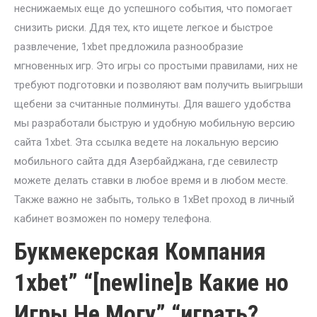
неснижаемых еще до успешного события, что помогает
снизить риски. Ддя тех, кто ищете легкое и быстрое
развлечение, 1xbet предложила разнообразие
мгновенных игр. Это игры со простыми правилами, них не
требуют подготовки и позволяют вам получить выигрыши
щебени за считанные полминуты. Для вашего удобства
мы разработали быструю и удобную мобильную версию
сайта 1xbet. Эта ссылка ведете на локальную версию
мобильного сайта ддя Азербайджана, где севилестр
можете делать ставки в любое время и в любом месте.
Также важно не забыть, только в 1xBet проход в личный
кабинет возможен по номеру телефона.
Букмекерская Компания
1xbet” “[newline]в Какие но
Игры Не Могу” “играть?