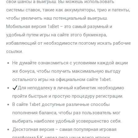
свои шансы а выигрыш. Вы можешь использовать
системы ставок, такие как аккумуляторы, трио и патенты,
чтобы увеличить наш потенциальный выигрыш.
Мобильная версия 1xBet – это самый разумный и
удобный путем игры на сайте этого букмекера,
избавляющий от необходимости поэтому искать рабочие
ссылки.
Не думайте ознакомиться с условиями каждой акции
же бонуса, чтобы получить максимальную выгоду
остального игры на официальном сайте 1xbet.
Для неподалеку в личный кабинетик необходимо
пройти быстрые и простую процедуру регистрации.
В сайте 1xbet доступные различные способы
пополнения баланса, чтобы раз пользователь мог
выбирать наиболее удобный усовершенство себя.
Десктопная версия – самая популярная игровая
платформа БК, через пего чаще всего игроки