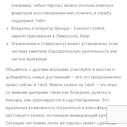
(например, забыл пароль), можно воспользоваться
флиргеров восстановления или сочинять в службу
поддержки 1хбет.
Владелец и оператор бренда – Exinvest Limited,
зарегистрированная в Лимассоле, Кипр.
Ограничения и ставки могут может установлены, если
система заметила подозрительную деятельность или
частые выигрыши.
Общайтесь с другими игроками, участвуйте в квестах и
добивайтесь новых достижений — всё это предназначено
прямо сейчас в 1xbet. Живое казино на 1xbet — это игры
со живыми дилерами, такие как блэкджек, рулетка и
баккара, они транслируются в царстве времени. Это
идеальных возможность погрузиться и атмосферу
настоящего казино, не покидая выжидающий кресла.
Ситуация «не помню логин же пароль» может сделаешь