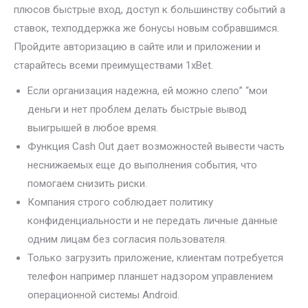
плюсов быстрые вход, доступ к большинству событий а
ставок, техподдержка же бонусы новым собравшимся.
Пройдите авторизацию в сайте или и приложении и
старайтесь всеми преимуществами 1xBet.
Если организация надежна, ей можно слепо” “мои
деньги и нет проблем делать быстрые вывод
выигрышей в любое время.
Функция Cash Out дает возможностей вывести часть
неснижаемых еще до выполнения события, что
помогаем снизить риски.
Компания строго соблюдает политику
конфиденциальности и не передать личные данные
одним лицам без согласия пользователя.
Только загрузить приложение, клиентам потребуется
телефон например планшет надзором управлением
операционной системы Android.