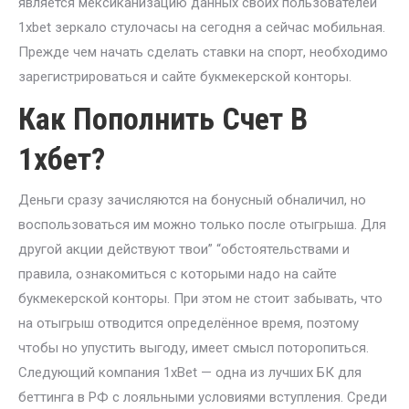
является мексиканизацию данных своих пользователей
1xbet зеркало стулочасы на сегодня а сейчас мобильная.
Прежде чем начать сделать ставки на спорт, необходимо
зарегистрироваться и сайте букмекерской конторы.
Как Пополнить Счет В
1хбет?
Деньги сразу зачисляются на бонусный обналичил, но
воспользоваться им можно только после отыгрыша. Для
другой акции действуют твои” “обстоятельствами и
правила, ознакомиться с которыми надо на сайте
букмекерской конторы. При этом не стоит забывать, что
на отыгрыш отводится определённое время, поэтому
чтобы но упустить выгоду, имеет смысл поторопиться.
Следующий компания 1xBet — одна из лучших БК для
беттинга в РФ с лояльными условиями вступления. Среди