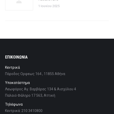
1 Ιουνίου 2025
ΕΠΙΚΟΙΝΩΝΙΑ
Κεντρικά
Πάροδος Ορφεως 164 , 11855 Αθήνα
Υποκατάστημα
Λεωφόρος Αγ. Βαρβάρας 134 & Αισχύλου 4
Παλαιό Φάληρο 17 563, Αττική
Τηλέφωνα
Κεντρικά: 210 3410800