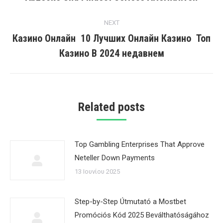
post:
NEXT
Казино Онлайн ️ 10 Лучших Онлайн Казино ️ Топ
Next
Казино В 2024 недавнем
post:
Related posts
Top Gambling Enterprises That Approve
Neteller Down Payments
13 Ιουνίου 2025
Step-by-Step Útmutató a Mostbet
Promóciós Kód 2025 Beválthatóságához