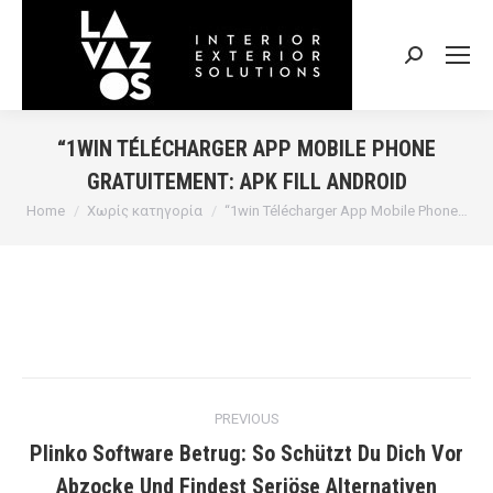
Search:
“1WIN TÉLÉCHARGER APP MOBILE PHONE
GRATUITEMENT: APK FILL ANDROID
You are here:
Home
Χωρίς κατηγορία
“1win Télécharger App Mobile Phone…
Post
PREVIOUS
navigation
Plinko Software Betrug: So Schützt Du Dich Vor
Previous
Abzocke Und Findest Seriöse Alternativen